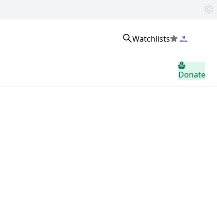
Watchlists
登入
Donate