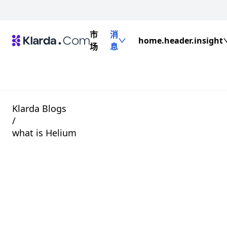
市
消
home.header.insight
场
息
Klarda Blogs
/
what is Helium