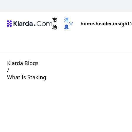
市
消
home.header.insight
场
息
Klarda Blogs
/
What is Staking