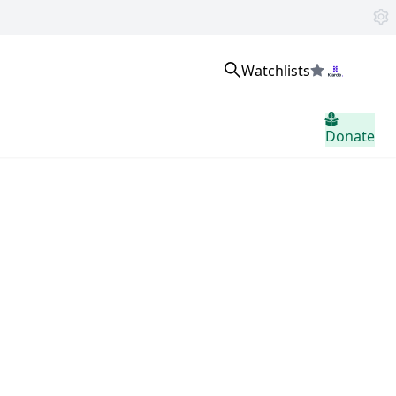
Watchlists
登入
Donate