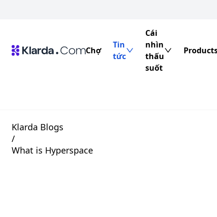
Cái
Tin
nhìn
Chợ
Product
tức
thấu
suốt
Klarda Blogs
/
What is Hyperspace