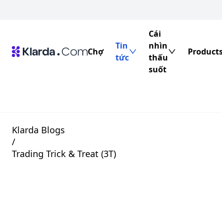
Cái
Tin
nhìn
Chợ
Product
tức
thấu
suốt
Klarda Blogs
/
Trading Trick & Treat (3T)