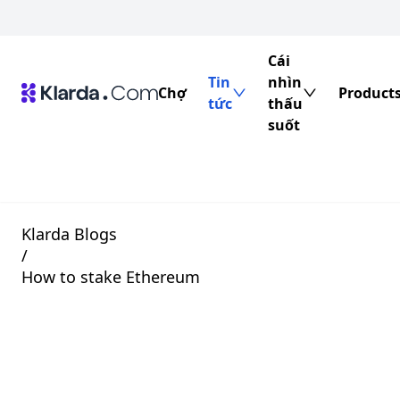
Cái
Tin
nhìn
Chợ
Product
tức
thấu
suốt
Klarda Blogs
/
How to stake Ethereum