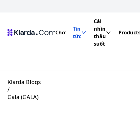
Cái
Tin
nhìn
Chợ
Product
tức
thấu
suốt
Klarda Blogs
/
Gala (GALA)