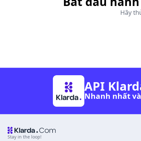
Bắt đầu hành 
Hãy th
API Klard
Nhanh nhất và
Stay in the loop!