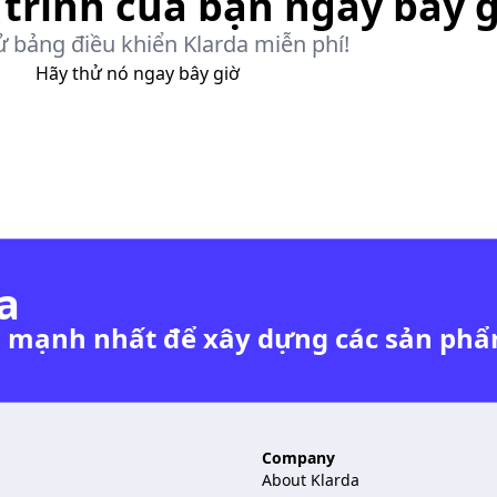
trình của bạn ngay bây g
ử bảng điều khiển Klarda miễn phí!
Hãy thử nó ngay bây giờ
a
 mạnh nhất để xây dựng các sản ph
Company
About Klarda