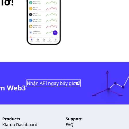
iờ!
Nhận API ngay bây giờ
ẩm Web3
Products
Support
Klarda Dashboard
FAQ