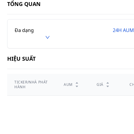
TỔNG QUAN
Đa dạng
24H AU
HIỆU SUẤT
TICKER/NHÀ PHÁT
AUM
GIÁ
C
HÀNH