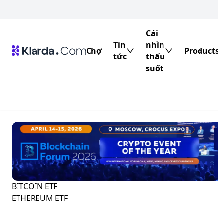
Cái
Tin
nhìn
Chợ
Product
tức
thấu
suốt
BITCOIN ETF
ETHEREUM ETF