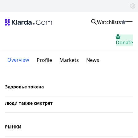
Watchlists
Рынки
Donate
Новости
Trusted Aggregated Crypto News
Exclusive Klarda Insights
Overview
Profile
Markets
News
Понимание
Exchanges
Top Exchanges Ranking, Insights, News
Products
Здоровье токена
Watchlists
The most powerful crypto watchlist to track top coins fast!
Люди также смотрят
APIs
The fastest and most powerful for building Web3 products
Advertise
Work with Klarda Media to growth users & branding
РЫНКИ
Войти