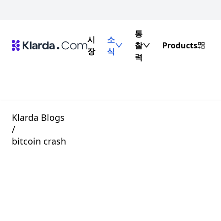
통
시
소
찰
Products
장
식
력
Klarda Blogs
/
bitcoin crash