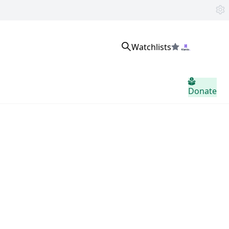
Watchlists
로그인
Donate