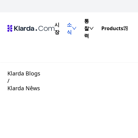
통
시
소
찰
Products
장
식
력
Klarda Blogs
/
Klarda Nêws