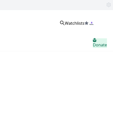
Watchlists
로그인
Donate