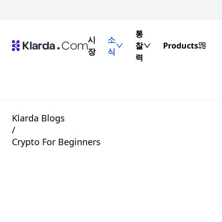
통
시
소
찰
Products
장
식
력
Klarda Blogs
/
Crypto For Beginners