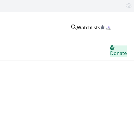
Watchlists
로그인
Donate