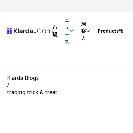
ニ
洞
市
ュ
察
Products
場
ー
力
ス
Klarda Blogs
/
trading trick & treat