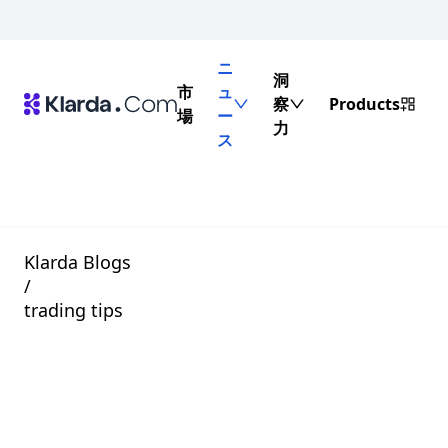
ニ
洞
市
ュ
察
Products
場
ー
力
ス
Klarda Blogs
/
trading tips