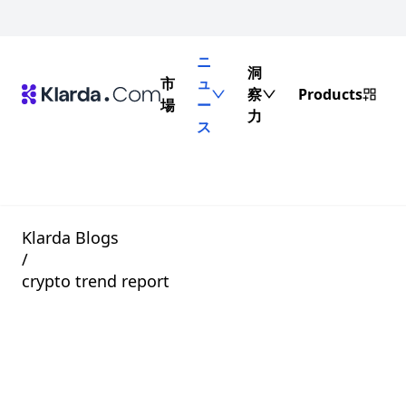
ニ
洞
市
ュ
察
Products
場
ー
力
ス
Klarda Blogs
/
crypto trend report