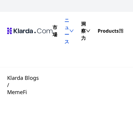
ニ
洞
市
ュ
察
Products
場
ー
力
ス
Klarda Blogs
/
MemeFi