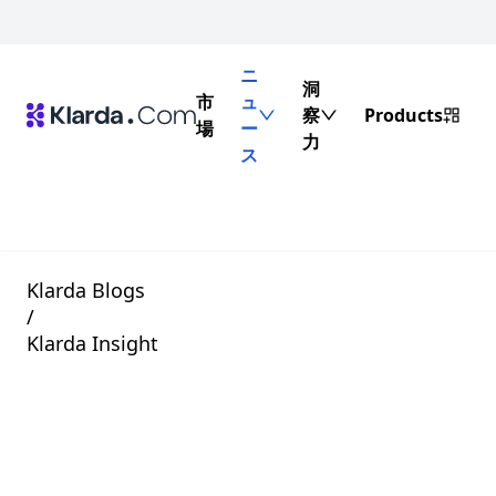
ニ
洞
市
ュ
察
Products
場
ー
力
ス
Klarda Blogs
/
Klarda Insight