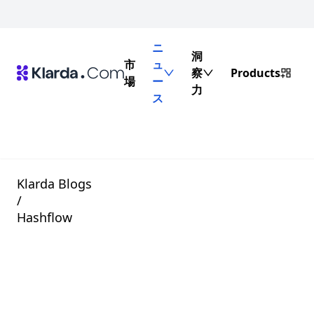
ニ
洞
市
ュ
察
Products
場
ー
力
ス
Klarda Blogs
/
Hashflow