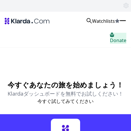
Watchlists
市場
Donate
ニュース
Trusted Aggregated Crypto News
Exclusive Klarda Insights
洞察力
Exchanges
Top Exchanges Ranking, Insights, News
Products
今すぐあなたの旅を始めましょう！
Watchlists
Klardaダッシュボードを無料でお試しください！
The most powerful crypto watchlist to track top coins fast!
APIs
今すぐ試してみてください
The fastest and most powerful for building Web3 products
Advertise
Work with Klarda Media to growth users & branding
サインイン