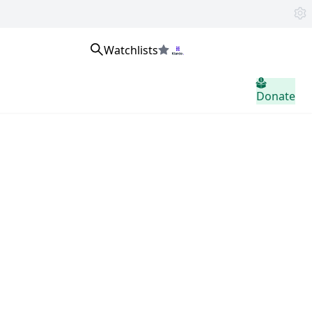
Watchlists
home.header.sign_in
Donate