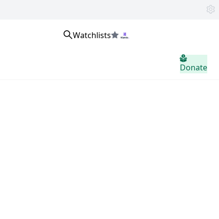
Watchlists
home.header.sign_in
Donate