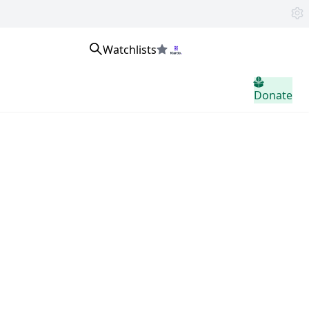
Watchlists
home.header.sign_in
Donate