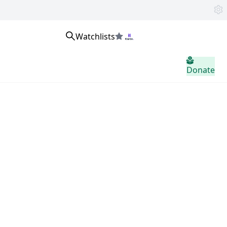
Watchlists
home.header.sign_in
Donate