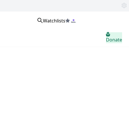
Watchlists
home.header.sign_in
Donate