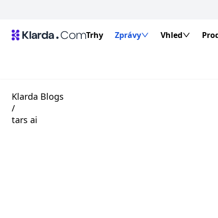
Trhy
Zprávy
Vhled
Pro
Klarda Blogs
/
tars ai