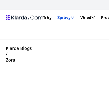
Trhy
Zprávy
Vhled
Pro
Klarda Blogs
/
Zora