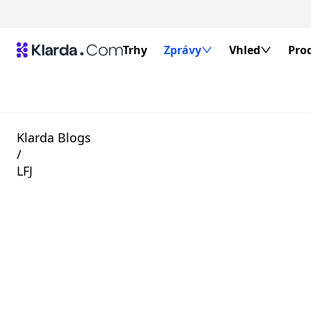
Trhy
Zprávy
Vhled
Pro
Klarda Blogs
/
LFJ