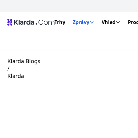
Trhy
Zprávy
Vhled
Pro
Klarda Blogs
/
Klarda